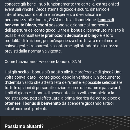
conosce già bene il suo funzionamento tra cartelle, estrazioni ed
eventuali vincite. L’ecosistema di gioco è sicuro, dinamico e
interattivo, così da offrire un’esperienza diversificata e
personalizzabile. Inoltre, SNAI mette a disposizione i
bonus di
benvenuto Bingo
, che si possono selezionare al momento
dell’apertura del conto gioco. Oltre al bonus di benvenuto, nel sito è
possibile consultare le
promozioni dedicate al bingo
e le loro
modalità di fruizione, per un’esperienza strutturata e realmente
coinvolgente, trasparente e conforme agli standard di sicurezza
previsti dalla normativa vigente.
Come funzionano i welcome bonus di SNAI
Hai già scelto il bonus più adatto alle tue preferenze di gioco? Una
volta convalidato il conto gioco, dopo la verifica di un documento
d’identità valido che attesti l’età dell’utente, è possibile selezionare
tutte le opzioni di personalizzazione come username e password,
limiti di gioco e il bonus di benvenuto. Una volta completata la
registrazione, potrai effettuare la prima ricarica del conto gioco e
ottenere il bonus di benvenuto
da spendere giocando ai tuoi
intrattenimenti preferiti.
Possiamo aiutarti?