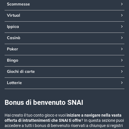
Scommesse
Virtual
Ippica
Casinò
Poker
Bingo
Giochi di carte
Lotterie
Bonus di benvenuto SNAI
Hai creato il tuo conto gioco e vuoi
iniziare a navigare nella vasta
offerta di intrattenimenti che SNAI ti offre
? In questa sezione puoi
accedere a tutti i bonus di benvenuto riservati a chiunque si registri