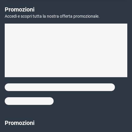
Promozioni
Accedi e scopri tutta la nostra offerta promozionale.
Promozioni