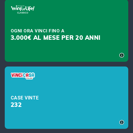
OGNI ORA VINCI FINO A
3.000€ AL MESE PER 20 ANNI
CASE VINTE
232