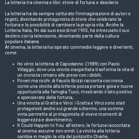
La lotteria tra cinema e libri: storie di fortuna e desiderio
La lotteria ha da sempre catturato l’immaginazione di autori e
registi, diventando protagonista di storie che celebrano la
fortuna e la possibilità di cambiare la propria vita. Anche la
Lotteria Italia, fin dai suoi esordi nel 1955, ha intrecciato il suo
destino con la televisione, diventando parte della cultura
popolare italiana.
Al cinema, la lotteria ha ispirato commedie leggere e divertenti,
come:
Ho vinto la lotteria di Capodanno: (1989) con Paolo
Villaggio, dove una vincita inaspettata trasforma la vita di
un cronista romano alle prese con i debiti;
Poveri ma ricchi: di Fausto Brizzi racconta con ironia
come una vincita alla lotteria possa portare gioia e nuove
opportunità alla famiglia Tucci, mostrando il lato positivo
e spensierato della fortuna;
Una vincita al Gratta e Vinci: i Gratta e Vinci sono stati
protagonisti anche sul grande schermo, una somma
vinta permette al protagonista di vivere momenti di
leggerezza e divertimento;
It Could Happen to You: all’estero, la fortuna raccontata
al cinema assume toni simili. La vincita alla lotteria
cambia in meglio la vita del poliziotto Charlie,