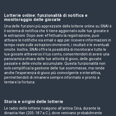
Lotterie online: funzionalità di notifica e
monitoraggio delle giocate
Una delle funzioni più apprezzate delle lotterie online su SNAI è
il sistema di notifica che ti tiene aggiornato sulle tue giocate e
le estrazioni. Dopo aver effettuato la registrazione, puoi
attivare le notifiche via email o app per ricevere informazioni in
tempo reale sulle estrazioni imminenti, i risultati e le eventuali
vincite. Inoltre, SNAI offre la possibilità di monitorare tutte le
tue giocate attraverso il tuo conto, consentendoti di avere una
panoramica chiara delle tue attività di gioco, delle giocate
passate e delle vincite accumulate. Questa funzionalità non
solo semplifica la gestione delle tue scommesse, ma rende
anche l'esperienza di gioco più coinvolgente e interattiva,
permettendoti di rimanere sempre informato e pronto a
tentare la fortuna.
Storia e origini delle lotterie
Le radici delle lotterie risalgono all'antica Cina, durante la
dinastia Han (205-187 a.C.), dove venivano probabilmente