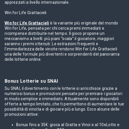
apprezzati a livello internazionale.
Win for Life Grattacieli
Win for Life Grattacieli
è la variante più originale del mondo
Win for Life, pensata per chi cerca premi immediati e
ricompense distribuite nel tempo. Il gioco propone un
meccanismo a livelli: più piani “scala” il giocatore, maggiori
saranno i premi ottenuti. Le estrazioni frequenti e
l’immediatezza delle vincite rendono Win for Life Grattacieli
una delle formule più divertenti e sorprendenti del panorama
delle lotterie online.
Bonus Lotterie su SNAI
Su SNAI, il divertimento con le lotterie si arricchisce grazie a
numerosi bonus e promozioni pensate per premiare i giocatori
in modo semplice e immediato. Attualmente sono disponibili
offerte a tempo limitato, che ti permettono di aumentare le tue
possibilità di vincita e di giocare più a lungo. Ecco alcune delle
promozioni attive:
Bonus fino a 35€: gioca al Gratta e Vinci e al 10eLotto e