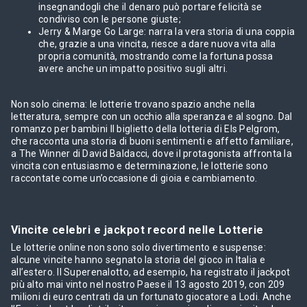
insegnandogli che il denaro può portare felicità se
condiviso con le persone giuste;
Jerry & Marge Go Large: narra la vera storia di una coppia
che, grazie a una vincita, riesce a dare nuova vita alla
propria comunità, mostrando come la fortuna possa
avere anche un impatto positivo sugli altri.
Non solo cinema: le lotterie trovano spazio anche nella
letteratura, sempre con un occhio alla speranza e al sogno. Dal
romanzo per bambini Il biglietto della lotteria di Els Pelgrom,
che racconta una storia di buoni sentimenti e affetto familiare,
a The Winner di David Baldacci, dove il protagonista affronta la
vincita con entusiasmo e determinazione, le lotterie sono
raccontate come un’occasione di gioia e cambiamento.
Vincite celebri e jackpot record nelle Lotterie
Le lotterie online non sono solo divertimento e suspense:
alcune vincite hanno segnato la storia del gioco in Italia e
all’estero. Il Superenalotto, ad esempio, ha registrato il jackpot
più alto mai vinto nel nostro Paese il 13 agosto 2019, con 209
milioni di euro centrati da un fortunato giocatore a Lodi. Anche