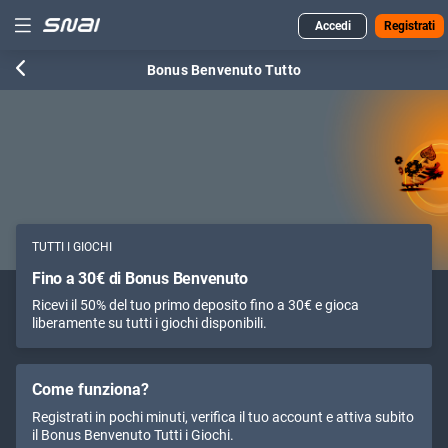
Accedi
Registrati
Bonus Benvenuto Tutto
TUTTI I GIOCHI
Fino a 30€ di Bonus Benvenuto
Ricevi il 50% del tuo primo deposito fino a 30€ e gioca
liberamente su tutti i giochi disponibili.
Come funziona?
Registrati in pochi minuti, verifica il tuo account e attiva subito
il Bonus Benvenuto Tutti i Giochi.