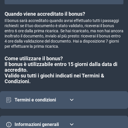
Quando viene accreditato il bonus?
Il bonus sarà accreditato quando avrai effettuato tutti i passaggi
richiesti: se il tuo documento è stato validato, riceverai il bonus
entro 6 ore dalla prima ricarica. Se hai ricaricato, ma non hai ancora
inoltrato il documento, invialo al più presto: riceverai il bonus entro
4 ore dalla validazione del documento. Hai a disposizione 7 giorni
per effettuare la prima ricarica.
Come utilizzare il bonus?
Il bonus è utilizzabile entro 15 giorni dalla data di
accredito.
Valido su tutti i giochi indicati nei Termini &
Condizioni.
Termini e condizioni
BONUS DEPOSITO – FINO A 30€
Informazioni generali
Il bonus corrisponde al 50% del deposito effettuato, fino a