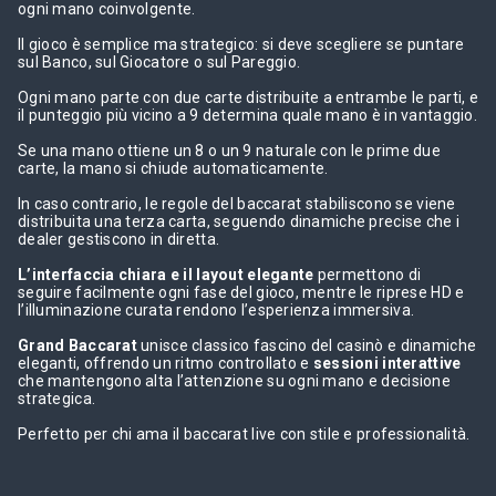
ogni mano coinvolgente.
Il gioco è semplice ma strategico: si deve scegliere se puntare
sul Banco, sul Giocatore o sul Pareggio.
Ogni mano parte con due carte distribuite a entrambe le parti, e
il punteggio più vicino a 9 determina quale mano è in vantaggio.
Se una mano ottiene un 8 o un 9 naturale con le prime due
carte, la mano si chiude automaticamente.
In caso contrario, le regole del baccarat stabiliscono se viene
distribuita una terza carta, seguendo dinamiche precise che i
dealer gestiscono in diretta.
L’interfaccia chiara e il layout elegante
permettono di
seguire facilmente ogni fase del gioco, mentre le riprese HD e
l’illuminazione curata rendono l’esperienza immersiva.
Grand Baccarat
unisce classico fascino del casinò e dinamiche
eleganti, offrendo un ritmo controllato e
sessioni interattive
che mantengono alta l’attenzione su ogni mano e decisione
strategica.
Perfetto per chi ama il baccarat live con stile e professionalità.