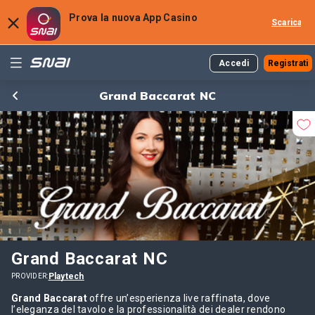
Prova la nuova App Casino
Scarica
Accedi
Registrati
Grand Baccarat NC
ngo
Grand Baccarat NC
Playtech
PROVIDER:
Grand Baccarat
offre un’esperienza live raffinata, dove
l’eleganza del tavolo e la professionalità dei dealer rendono