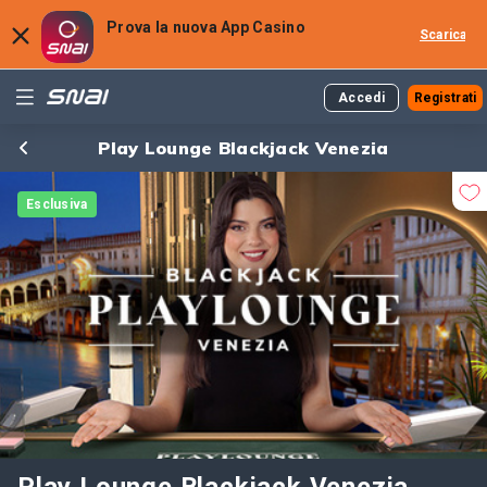
Prova la nuova App Casino
Scarica
Accedi
Registrati
Play Lounge Blackjack Venezia
ngo
Esclusiva