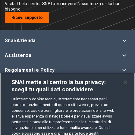
Visita l’help center SNAI per ricevere l’assistenza di cui hai
bisogno.
Ricevi supporto
Snai/Azienda
Assistenza
Regolamenti e Policy
SNAI mette al centro la tua privacy:
Privacy
scegli tu quali dati condividere
Offerta
Utilizziamo cookie tecnici, strettamente necessari per il
corretto funzionamento di questo sito web e, previo tuo
consenso, cookie per migliorare le prestazioni del sito web
e la tua esperienza di navigazione e per visualizzare avvisi
pertinenti in base alle tue preferenze e alle tue abitudini di
navigazione e per utilizzare funzionalità avanzate. Questi
cookie possono essere di prima parte (cioè gestiti