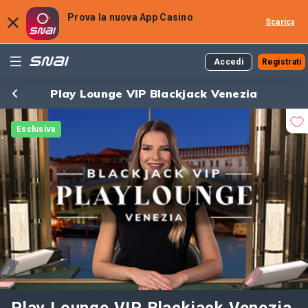
Prova la nuova App Casino
Scarica
Accedi
Registrati
Play Lounge VIP Blackjack Venezia
ngo
Esclusiva