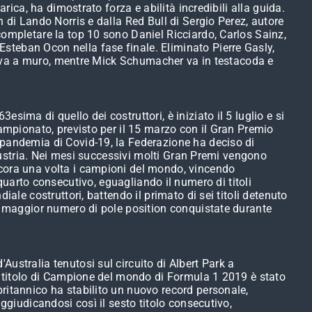
rica, ha dimostrato forza e abilità incredibili alla guida.
 di Lando Norris e dalla Red Bull di Sergio Perez, autore
completare la top 10 sono Daniel Ricciardo, Carlos Sainz,
steban Ocon nella fase finale. Eliminato Pierre Gasly,
va, va a muro, mentre Mick Schumacher va in testacoda e
ima di quello dei costruttori, è iniziato il 5 luglio e si
campionato, previsto per il 15 marzo con il Gran Premio
 pandemia di Covid-19, la Federazione ha deciso di
'Austria. Nei mesi successivi molti Gran Premi vengono
ora una volta i campioni del mondo, vincendo
il quarto consecutivo, eguagliando il numero di titoli
ale costruttori, battendo il primato di sei titoli detenuto
il maggior numero di pole position conquistate durante
ustralia tenutosi sul circuito di Albert Park a
el titolo di Campione del mondo di Formula 1 2019 è stato
britannico ha stabilito un nuovo record personale,
ggiudicandosi così il sesto titolo consecutivo,