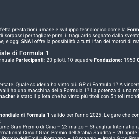
erfetta prestazioni umane e sviluppo tecnologico come la
Form
a di sorpassi per tagliare primi il traguardo segnato dalla sve
ne, e oggi
SNAI
offre la possibilità a tutti i fan dei motori di 
ale di Formula 1
nnuale
Partecipanti:
20 piloti, 10 squadre
Fondazione:
1950
cercate. Quale scuderia ha vinto più GP di Formula 1? A vincere
nti cavalli ha una macchina della Formula 1? La potenza di una
macher
è stato il pilota che ha vinto più titoli con 5 titoli mo
ondiale di Formula 1
valido per l’anno 2025. Le gare che c
:
urne Gran Premio di Cina – 23 marzo – Shanghai Internationa
ernational Circuit Gran Premio dell’Arabia Saudita – 20 aprile
n Premio dell’Emilia-Romagna – 18 maggio – Imola Gran Pre