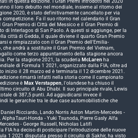
nati in questa edizione. I Gran Premi introdotti nel 2020
anno il loro debutto nel mondiale, insieme al ritorno dei
gione 2020, è stato definitivamente cancellato per via
 competizione. Fa il suo ritorno nel calendario il Gran
l Gran Premio di Città del Messico e il Gran Premio di
 di Interlagos di San Paolo. A questi si aggiunge, per la
la città di Gedda, il quale diviene il quarto Gran Premio
arsi e rimpiazzato con il Gran Premio dell'Emilia-
che andrà a sostituire il Gran Premio del Vietnam,
rtogallo come terzo appuntamento della stagione ancora
ia. Per la stagione 2021, la scuderia
McLaren
ha
ndiale di Formula 1 2021, organizzato dalla FIA, oltre ad
o inizio il 28 marzo ed è terminata il 12 dicembre 2021.
edizione rimarrà infatti nella storia come il campionato
 edizione è
Max Verstappen
, l'olandese ha chiuso il
ltimo circuito di Abu Dhabi. Il suo principale rivale, Lewis
totale di 387,5 punti. Ad aggiudicarsi invece il
indi le gerarchie tra le due case automobilistiche che
Daniel Ricciardo, Lando Norris Aston Martin-Mercedes -
r. AlphaTauri-Honda - Yuki Tsunoda, Pierre Gasly Alfa
ercedes - George Russell, Nicholas Latifi
 FIA ha deciso di posticipare l'introduzione delle nuove
a 1 2021 disputata presso il circuito di Sakhir, ha visto