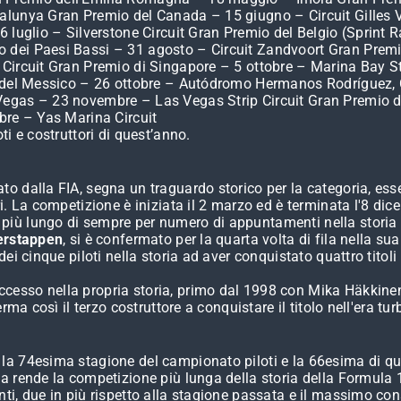
alunya Gran Premio del Canada – 15 giugno – Circuit Gilles V
6 luglio – Silverstone Circuit Gran Premio del Belgio (Sprint
 dei Paesi Bassi – 31 agosto – Circuit Zandvoort Gran Prem
ircuit Gran Premio di Singapore – 5 ottobre – Marina Bay Stre
o del Messico – 26 ottobre – Autódromo Hermanos Rodríguez, C
Vegas – 23 novembre – Las Vegas Strip Circuit Gran Premio d
bre – Yas Marina Circuit
i e costruttori di quest’anno.
to dalla FIA, segna un traguardo storico per la categoria, e
. La competizione è iniziata il 2 marzo ed è terminata l'8 dice
iù lungo di sempre per numero di appuntamenti nella storia 
erstappen
, si è confermato per la quarta volta di fila nella sua
dei cinque piloti nella storia ad aver conquistato quattro tito
ccesso nella propria storia, primo dal 1998 con Mika Häkkinen
rma così il terzo costruttore a conquistare il titolo nell'era t
 74esima stagione del campionato piloti e la 66esima di quell
a rende la competizione più lunga della storia della Formula 
i, due in più rispetto alla stagione passata e il massimo cons