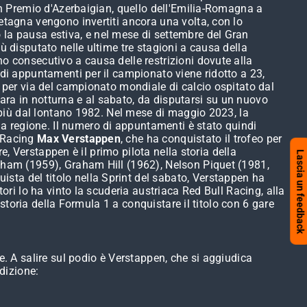
ran Premio d'Azerbaigian, quello dell'Emilia-Romagna a
etagna vengono invertiti ancora una volta, con lo
 la pausa estiva, e nel mese di settembre del Gran
ù disputato nelle ultime tre stagioni a causa della
o consecutivo a causa delle restrizioni dovute alla
 di appuntamenti per il campionato viene ridotto a 23,
i per via del campionato mondiale di calcio ospitato dal
ara in notturna e al sabato, da disputarsi su un nuovo
a più dal lontano 1982. Nel mese di maggio 2023, la
a regione. Il numero di appuntamenti è stato quindi
l Racing
Max Verstappen
, che ha conquistato il trofeo per
e, Verstappen è il primo pilota nella storia della
Lascia un feedback
abham (1959), Graham Hill (1962), Nelson Piquet (1981,
sta del titolo nella Sprint del sabato, Verstappen ha
ori lo ha vinto la scuderia austriaca Red Bull Racing, alla
 storia della Formula 1 a conquistare il titolo con 6 gare
e. A salire sul podio è Verstappen, che si aggiudica
dizione: