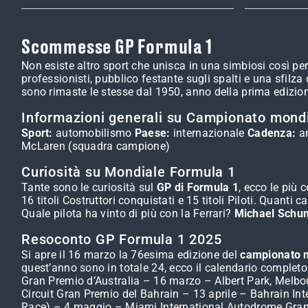
Scommesse GP Formula 1
Non esiste altro sport che unisca in una simbiosi così p
professionisti, pubblico festante sugli spalti e una sfilz
sono rimaste le stesse dal 1950, anno della prima edizio
Informazioni generali su Campionato mondi
Sport:
automobilismo
Paese:
internazionale
Cadenza:
a
McLaren (squadra campione)
Curiosità su Mondiale Formula 1
Tante sono le curiosità sul
GP di Formula 1
, ecco le più 
16 titoli Costruttori conquistati e 15 titoli Piloti. Qua
Quale pilota ha vinto di più con la Ferrari?
Michael Schu
Resoconto GP Formula 1 2025
Si apre il 16 marzo la 76esima edizione del
campionato m
quest’anno sono in totale 24, ecco il calendario completo
Gran Premio d’Australia – 16 marzo – Albert Park, Melbo
Circuit Gran Premio del Bahrain – 13 aprile – Bahrain Int
Race) – 4 maggio – Miami International Autodrome Gra