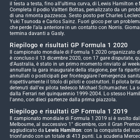
il testa a testa, fino all’ultima curva, di Lewis Hamilton 
Completa il podio Valtteri Bottas, penalizzato da un prob
di una rimonta pazzesca. Sesto posto per Charles Leclerc,
Yuki Tsunoda e Carlos Sainz. Fuori gioco per un problema
che perde l’ala anteriore in un contatto con Norris. Gior
termina davanti a Gasly.
Riepilogo e risultati GP Formula 1 2020
Il campionato mondiale di Formula 1 2020 organizzato dalla
è concluso il 13 dicembre 2020, con 17 gare disputate, qu
d'Australia, è stato in un primo momento rinviato al wee
annullare la gara inaugurale della stagione, per fa ripart
annullati o posticipati per fronteggiare l'emergenza sanit
rispettivamente il titolo di piloti e costruttori. Il pilota 
detenuti dall'ex pilota tedesco Michael Schumacher. La scud
dalla Ferrari nel quinquennio 1999-2004. Lo stesso Hamilt
l'anno, con dieci partenze dalla prima piazzola.
Riepilogo e risultati GP Formula 1 2019
Il campionato mondiale di Formula 1 2019 si è svolto dal 
Melbourne, al successivo 1° dicembre, con il Gran Premio 
aggiudicato da
Lewis Hamilton
: con la conquista del suo
trionfando con un totale di 413 punti. La scuderia Mercede