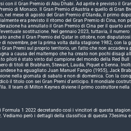
rsi con il Gran Premio di Abu Dhabi. Ad aprile è previsto il G
Premio di Monaco. Il Gran Premio d'Austria e quello di Gran Br
o, nel mese di agosto del Gran Premio d'Olanda, il primo dopo
lmente era previsto il ritorno del Gran Premio di Cina, non pi
erazione ha annullato il Gran Premio di Cina per il quarto ann
’eventuale sostituzione. Nel gennaio 2023, tuttavia, il numero
nato anche il Gran Premio del Qatar in ottobre, non disputatos
di novembre, per la prima volta dalla stagione 1982, con la g
re Gran Premi sul proprio territorio, un fatto che non accadev
agna a causa del maltempo che ha creato non pochi disagi all
to piloti è stato vinto dal campione del mondo della Red Bul
mero di titoli di Brabham, Stewart, Lauda, Piquet e Senna. Inoltr
. L’olandese ha eguagliato Juan Manuel Fangio (1955), Jack Br
ne nella giornata di sabato e non di domenica. Con la conqui
cò il titolo con sei Gran Premi d'anticipo. Il mondiale costrutt
fila. Il team di Milton Keynes diviene il primo costruttore nella
i Formula 1 2022 decretando così i vincitori di questa stagion
ez. Vediamo però i dettagli della classifica di questa 73esima e