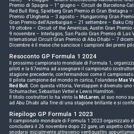
Premio di Spagna – 1° giugno – Circuit de Barcelona-Cat
Red Bull Ring, Spielberg Gran Premio di Gran Bretagna – 
Premio d’Ungheria – 3 agosto – Hungaroring Gran Premio
Gran Premio dell’Azerbaigian – 21 settembre – Baku City C
19 ottobre – Circuit of the Americas, Austin Gran Premi
9 novembre – Interlagos, San Paolo Gran Premio di Las 
International Circuit Gran Premio di Abu Dhabi – 7 dicem
Dicembre è il mese che sancisce i campioni dei premi pilot
Resoconto GP Formula 1 2024
Il prossimo campionato mondiale di Formula 1, organizza
piloti e la 67esima ad assegnare il campionato costruttori
stagione precedente, confermandosi come il campionato p
Il pilota campione del mondo in carica, l'olandese
Max V
Red Bull
. Con questa vittoria, Verstappen è divenuto uno 
Schumacher, Sebastian Vettel e Lewis Hamilton.
Il titolo costruttori lo ha vinto la
McLaren
, al suo nono su
ad Abu Dhabi alla fine di una stagione brillante e si confe
Riepilogo GP Formula 1 2023
Il campionato mondiale di Formula 1 2023 organizzato è la
concluderà il 26 novembre dopo 22 gare, un aspetto che l
snodarsi inizialmente attraverso ventiquattro appuntament