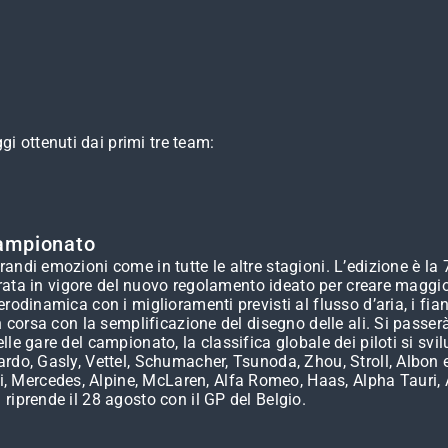
gi ottenuti dai primi tre team:
campionato
andi emozioni come in tutte le altre stagioni. L’edizione è la
ntrata in vigore del nuovo regolamento ideato per creare maggior
odinamica con i miglioramenti previsti al flusso d’aria, i fian
 corsa con la semplificazione del disegno delle ali. Si passerà i
le gare del campionato, la classifica globale dei piloti si svil
do, Gasly, Vettel, Schumacher, Tsunoda, Zhou, Stroll, Albon e 
ri, Mercedes, Alpine, McLaren, Alfa Romeo, Haas, Alpha Tauri, 
riprende il 28 agosto con il GP del Belgio.