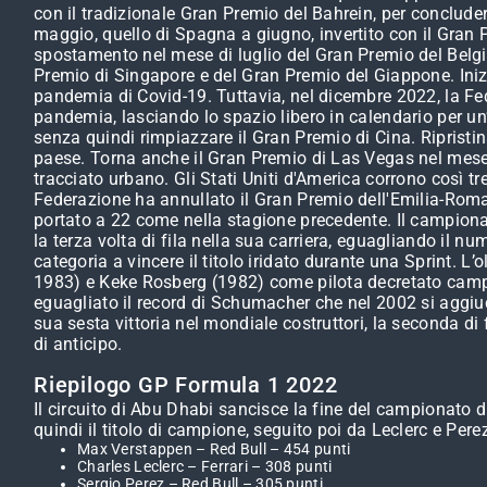
con il tradizionale Gran Premio del Bahrein, per conclude
maggio, quello di Spagna a giugno, invertito con il Gran 
spostamento nel mese di luglio del Gran Premio del Belgi
Premio di Singapore e del Gran Premio del Giappone. Inizia
pandemia di Covid-19. Tuttavia, nel dicembre 2022, la Fed
pandemia, lasciando lo spazio libero in calendario per un
senza quindi rimpiazzare il Gran Premio di Cina. Ripristi
paese. Torna anche il Gran Premio di Las Vegas nel mese 
tracciato urbano. Gli Stati Uniti d'America corrono così t
Federazione ha annullato il Gran Premio dell'Emilia-Rom
portato a 22 come nella stagione precedente. Il campiona
la terza volta di fila nella sua carriera, eguagliando il nu
categoria a vincere il titolo iridato durante una Sprint
1983) e Keke Rosberg (1982) come pilota decretato campio
eguagliato il record di Schumacher che nel 2002 si aggiudi
sua sesta vittoria nel mondiale costruttori, la seconda di 
di anticipo.
Riepilogo GP Formula 1 2022
Il circuito di Abu Dhabi sancisce la fine del campionato d
quindi il titolo di campione, seguito poi da Leclerc e Per
Max Verstappen – Red Bull – 454 punti
Charles Leclerc – Ferrari – 308 punti
Sergio Perez – Red Bull – 305 punti