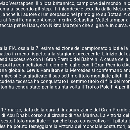
e Max Verstappen. Il pilota britannico, campione del mondo in ca
lema al secondo pit stop. Il finlandese è seguito dalla McLaren
 anche lui autore di un sorpasso nel primo giro su Bottas. A 
 ai freni Fernando Alonso, mentre Sebastian Vettel tampona E
nataccia per le Haas, con Nikita Mazepin che si gira e, in cur
 FIA, ossia la 71esima edizione del campionato piloti e la 63es
attro in meno rispetto alla stagione precedente. L'inizio del 
kend successivo con il Gran Premio del Bahrein. A causa della
ire poi la competizione il giorno 5 luglio con il Gran Premio d
aria globale.
Lewis Hamilton
e la Mercedes si confermano anc
britannico si è aggiudicato il suo settimo titolo mondiale piloti, 
eria tedesca ha conquistato il settimo titolo di fila del mondi
on ha conquistato per la quinta volta il Trofeo Pole FIA per 
17 marzo, data della gara di inaugurazione del Gran Premio d'A
di Abu Dhabi, corso sul circuito di Yas Marina. La vittoria d
 sesto titolo mondiale – nonché terzo consecutivo – il pilota 
s ha potuto festeggiare la vittoria del mondiale costruttori, a