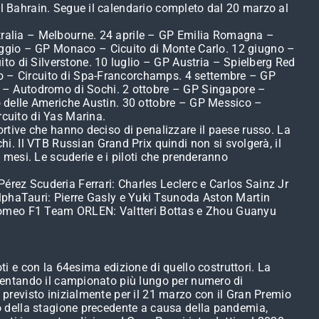
el Bahrain. Segue il calendario completo dal 20 marzo al
ustralia – Melbourne. 24 aprile – GP Emilia Romagna –
gio – GP Monaco – Cicuito di Monte Carlo. 12 giugno –
to di Silverstone. 10 luglio – GP Austria – Spielberg Red
io – Circuito di Spa-Francorchamps. 4 settembre – GP
 – Autodromo di Sochi. 2 ottobre – GP Singapore –
to delle Americhe Austin. 30 ottobre – GP Messico –
cuito di Yas Marina.
portive che hanno deciso di penalizzare il paese russo. La
. Il VTB Russian Grand Prix quindi non si svolgerà, il
i mesi. Le scuderie e i piloti che prenderanno
ez Scuderia Ferrari: Charles Leclerc e Carlos Sainz Jr
phaTauri: Pierre Gasly e Yuki Tsunoda Aston Martin
 Romeo F1 Team ORLEN: Valtteri Bottas e Zhou Guanyu
 e con la 64esima edizione di quello costruttori. La
diventando il campionato più lungo per numero di
, previsto inizialmente per il 21 marzo con il Gran Premio
rso della stagione precedente a causa della pandemia,