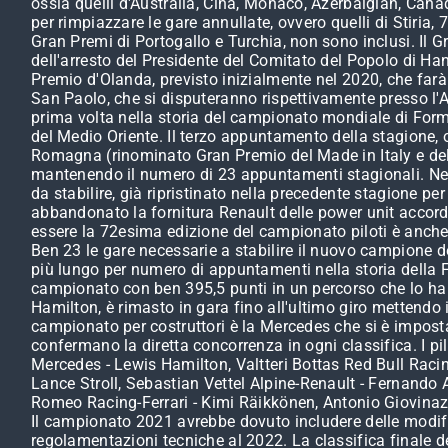
ossia quelli d'Australia, Cina, Monaco, Azerbaigian, Canad
per rimpiazzare le gare annullate, ovvero quelli di Stiria,
Gran Premi di Portogallo e Turchia, non sono inclusi. Il 
dell'arresto del Presidente del Comitato del Popolo di Ha
Premio d'Olanda, previsto inizialmente nel 2020, che farà
San Paolo, che si disputeranno rispettivamente presso l'A
prima volta nella storia del campionato mondiale di Formul
del Medio Oriente. Il terzo appuntamento della stagione, o
Romagna (rinominato Gran Premio del Made in Italy e del
mantenendo il numero di 23 appuntamenti stagionali. Nel
da stabilire, già ripristinato nella precedente stagione 
abbandonato la fornitura Renault delle power unit accorda
essere la 72esima edizione del campionato piloti è anche 
Ben 23 le gare necessarie a stabilire il nuovo campione de
più lungo per numero di appuntamenti nella storia della 
campionato con ben 395,5 punti in un percorso che lo ha vist
Hamilton, è rimasto in gara fino all'ultimo giro mettendo in
campionato per costruttori è la Mercedes che si è imposta 
confermano la diretta concorrenza in ogni classifica. I pi
Mercedes - Lewis Hamilton, Valtteri Bottas Red Bull Rac
Lance Stroll, Sebastian Vettel Alpine-Renault - Fernando 
Romeo Racing-Ferrari - Kimi Räikkönen, Antonio Giovinaz
Il campionato 2021 avrebbe dovuto includere delle modifi
regolamentazioni tecniche al 2022. La classifica finale d