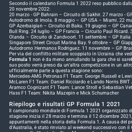
Secondo il calendario Formula 1 2022 reso pubblico dalla 
20 novembre 2022:
20 marzo - GP Bahrain – Circuito di Sakhir. 27 marzo - G
Autodromo di Imola. 8 maggio – GP USA – Miami. 22 ma
GP Azerbaigian – Circuito di Baku. 19 giugno – GP Canada
Bull Ring. 24 luglio – GP Francia – Circuito Paul Ricar
Olanda – Circuito di Zandvoort. 11 settembre – GP Ital
Singapore Street Circuit Marina Bay. 9 ottobre – GP Giapp
Autodromo Hermanos Rodriguez. 11 novembre – GP Brasile
Per via del conflitto militare scoppiato in Ucraina che ve
Formula 1
non è da meno annullando la gara che si sarebb
suo posto verrà preso da un'altra competizione in un altro 
ufficialmente parte a questa stagione sono:
Mercedes-AMG Petronas F1 Team: George Russell e Lewis H
McLaren F1 Team: Daniel Ricciardo e Lando Norris BWT 
Aramco Cognizant F1 Team: Lance Stroll e Sebastian Vet
Hass F1 Team: Nikita Mazepin e Mick Schumacher
Riepilogo e risultati GP Formula 1 2021
Il campionato mondiale di Formula 1 2021 organizzato dal
stagione inizia il 28 marzo e termina il 12 dicembre 2021
appuntamenti nella storia della Formula 1. A causa del pro
d'Australia, è stato rinviato al weekend successivo con i