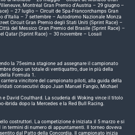
illeneuve, Montréal Gran Premio d’Austria – 29 giugno –
 Race) – 27 luglio – Circuit de Spa-Francorchamps Gran
io d’Italia – 7 settembre – Autodromo Nazionale Monza
et Circuit Gran Premio degli Stati Uniti (Sprint Race) –
ittà del Messico Gran Premio del Brasile (Sprint Race) –
el Qatar (Sprint Race) – 30 novembre – Losail
ssendo la 75esima stagione ad assegnare il campionato
mbre dopo un totale di ventiquattro, due in più della
della Formula 1.
 carriera vincitore del campionato piloti, alla guida della
li iridati consecutivi dopo Juan Manuel Fangio, Michael
 e David Coulthard. La scuderia di Woking vince il titolo
urbo-ibrida dopo la Mercedes e la Red Bull Racing.
o costruttori. La competizione è iniziata il 5 marzo e si
1 in termini di numero di appuntamenti. Il torneo doveva
entito dal Patto della Concordia. Il campionato inizia