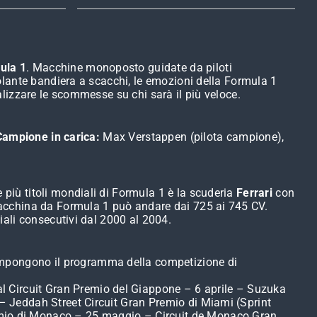
ula 1
. Macchine monoposto guidate da piloti
ntolante bandiera a scacchi, le emozioni della Formula 1
realizzare le scommesse su chi sarà il più veloce.
Campione in carica:
Max Verstappen (pilota campione),
 più titoli mondiali di Formula 1 è la scuderia
Ferrari
con
 macchina da Formula 1 può andare dai 725 ai 745 CV.
ndiali consecutivi dal 2000 al 2004.
ompongono il programma della competizione di
l Circuit Gran Premio del Giappone – 6 aprile – Suzuka
 – Jeddah Street Circuit Gran Premio di Miami (Sprint
mio di Monaco – 25 maggio – Circuit de Monaco Gran