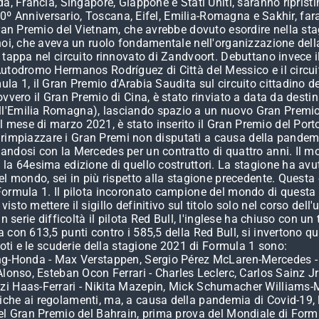
a, Francia, Singapore, Giappone e Stati Uniti, saranno ripristi
 70º Anniversario, Toscana, Eifel, Emilia-Romagna e Sakhir, far
Gran Premio del Vietnam, che avrebbe dovuto esordire nella sta
noi, che aveva un ruolo fondamentale nell'organizzazione della
 tappa nel circuito rinnovato di Zandvoort. Debuttano invece i
utodromo Hermanos Rodríguez di Città del Messico e il circuito
a 1, il Gran Premio d'Arabia Saudita sul circuito cittadino del
vvero il Gran Premio di Cina, è stato rinviato a data da destin
l'Emilia Romagna), lasciando spazio a un nuovo Gran Premio, 
 mese di marzo 2021, è stato inserito il Gran Premio del Po
per rimpiazzare i Gran Premi non disputati a causa della pandem
ndosi con la Mercedes per un contratto di quattro anni. Il mo
la 64esima edizione di quello costruttori. La stagione ha avut
l mondo, sei in più rispetto alla stagione precedente. Questa 
Formula 1. Il pilota incoronato campione del mondo di questa
o mettere il sigillo definitivo sul titolo solo nel corso dell'u
 serie difficoltà il pilota Red Bull, l'inglese ha chiuso con un 
con 613,5 punti contro i 585,5 della Red Bull, si invertono qu
loti e le scuderie della stagione 2021 di Formula 1 sono:
ing-Honda - Max Verstappen, Sergio Pérez McLaren-Mercedes - 
Alonso, Esteban Ocon Ferrari - Charles Leclerc, Carlos Sainz J
zi Haas-Ferrari - Nikita Mazepin, Mick Schumacher Williams-M
che ai regolamenti, ma, a causa della pandemia di Covid-19, la
el Gran Premio del Bahrain, prima prova del Mondiale di Formul