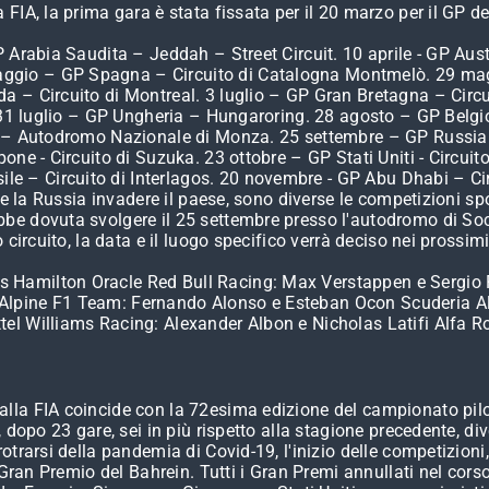
FIA, la prima gara è stata fissata per il 20 marzo per il GP d
P Arabia Saudita – Jeddah – Street Circuit. 10 aprile - GP A
ggio – GP Spagna – Circuito di Catalogna Montmelò. 29 mag
 – Circuito di Montreal. 3 luglio – GP Gran Bretagna – Circui
d. 31 luglio – GP Ungheria – Hungaroring. 28 agosto – GP Belg
ia – Autodromo Nazionale di Monza. 25 settembre – GP Russia
one - Circuito di Suzuka. 23 ottobre – GP Stati Uniti - Circui
 – Circuito di Interlagos. 20 novembre - GP Abu Dhabi – Cir
de la Russia invadere il paese, sono diverse le competizioni s
e dovuta svolgere il 25 settembre presso l'autodromo di Sochi
circuito, la data e il luogo specifico verrà deciso nei prossim
amilton Oracle Red Bull Racing: Max Verstappen e Sergio Pér
Alpine F1 Team: Fernando Alonso e Esteban Ocon Scuderia Al
tel Williams Racing: Alexander Albon e Nicholas Latifi Alfa
la FIA coincide con la 72esima edizione del campionato piloti
, dopo 23 gare, sei in più rispetto alla stagione precedente, 
trarsi della pandemia di Covid-19, l'inizio delle competizioni
l Gran Premio del Bahrein. Tutti i Gran Premi annullati nel co