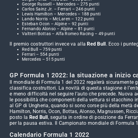
George Russell – Mercedes – 275 punti
Carlos Sainz Jr. – Ferrari – 246 punti
Lewis Hamilton – Mercedes – 188 punti
Lando Norris – McLaren – 122 punti
Esteban Ocon – Alpine – 92 punti
Fernando Alonso – Alpine – 81 punti
Valtteri Bottas – Alfa Romeo Racing – 49 punti
Il premio costruttori invece va alla
Red Bull
. Ecco i punteg
Red Bull – 759 punti
Ferrari – 554 punti
Mercedes – 515 punti
GP Formula 1 2022: la situazione a inizio 
Il mondiale di Formula 1 del 2022 regalerà sicuramente gr
classifica costruttori. La novità di questa stagione è l’e
e meno difficoltà nel seguire l’auto che precede. Nuova aer
le possibilità che componenti della vettura si stacchino in
al GP di Ungheria, quando si sono corse più della metà del
Hamilton, Norris, Ocon, Bottas, Alonso, Magnussen, Ricciar
posto la
Red Bull
, seguita in ordine di posizione da Ferra
per la pausa estiva. Il Campionato mondiale di Formula 1 
Calendario Formula 1 2022