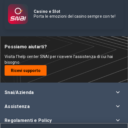
Casino e Slot
Porta le emozioni del casino sempre con te!
Possiamo aiutarti?
Visita l’help center SNAI per ricevere l’assistenza di cui hai
bisogno.
Ricevi supporto
Snai/Azienda
Assistenza
Regolamenti e Policy