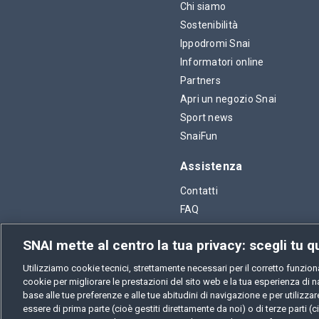
Chi siamo
Sostenibilità
Ippodromi Snai
Informatori online
Partners
Apri un negozio Snai
Sport news
SnaiFun
Assistenza
Contatti
FAQ
Store Locator
SNAI mette al centro la tua privacy: scegli tu q
Utilizziamo cookie tecnici, strettamente necessari per il corretto funzi
cookie per migliorare le prestazioni del sito web e la tua esperienza di na
base alle tue preferenze e alle tue abitudini di navigazione e per utiliz
essere di prima parte (cioè gestiti direttamente da noi) o di terze parti (ci