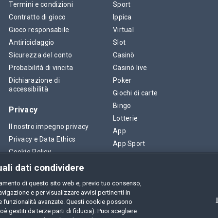
Termini e condizioni
Sport
Contratto di gioco
Ippica
Gioco responsabile
Virtual
Antiriciclaggio
Slot
Sicurezza del conto
Casinò
Probabilità di vincita
Casinò live
Dichiarazione di
Poker
accessibilità
Giochi di carte
Bingo
Privacy
Lotterie
Il nostro impegno privacy
App
Privacy e Data Ethics
App Sport
Cookie Policy
App Casino
uali dati condividere
App Poker e Giochi
Snai Più
onamento di questo sito web e, previo tuo consenso,
vigazione e per visualizzare avvisi pertinenti in
zare funzionalità avanzate. Questi cookie possono
oè gestiti da terze parti di fiducia). Puoi scegliere
IL GIOCO È VIETATO AI MINORI
E PUÒ CAUSARE DIPENDENZA PATOLOGIC