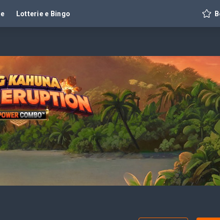
te
Lotterie e Bingo
B