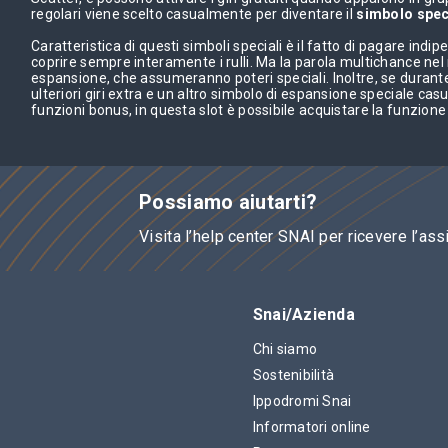
regolari viene scelto casualmente per diventare il
simbolo spec
Caratteristica di questi simboli speciali è il fatto di pagare ind
coprire sempre interamente i rulli. Ma la parola multichance nel n
espansione, che assumeranno poteri speciali. Inoltre, se durante le
ulteriori giri extra e un altro simbolo di espansione speciale cas
funzioni bonus, in questa slot è possibile acquistare la funzione
Possiamo aiutarti?
Visita l’help center SNAI per ricevere l’ass
Snai/Azienda
Chi siamo
Sostenibilità
Ippodromi Snai
Informatori online