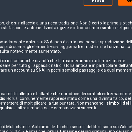
Prova
Gi
, che si riallaccia a una ricca tradizione. Non è certo la prima slot ch
i faraoni e antiche divinità egizie e introducendo i simboli religiosi
e comodamente online su SNAI non è certo una banale riproduzione del
olpi di scena, gli elementi visivi aggiornati e moderni, le funzionalità
risulta notevolmente aumentato.
d'oro
e ad antiche divinità che ti trascineranno in un'emozionante
eale per tutti gli appassionati di storia antica e in particolare dell'an
ttivare un account su SNAI in pochi semplici passaggi e da quel momen
afica molto allegra e brillante che riproduce dei simboli estremamente
 del dio Horus, comunemente rappresentato come una divinità falco, del 
 permetterà di moltiplicare la tua puntata. Non mancano i
simboli del l
qualsiasi altro simbolo nelle combinazioni vincenti.
old Multichance. Abbiamo detto che i simboli del libro sono sia Wild c
i di 3, 4 o 5. Prima che inizi la funzione dei giri gratuiti, uno dei simb