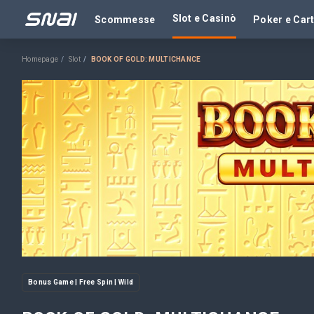
Slot e Casinò
Scommesse
Poker e Car
Homepage
Slot
BOOK OF GOLD: MULTICHANCE
Bonus Game | Free Spin | Wild