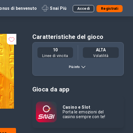
onus di benvenuto
Snai Più
Accedi
Registrati
Caratteristiche del gioco
10
ALTA
Linee di vincita
Volatilità
Più info
Gioca da app
Casino e Slot
Porta le emozioni del
casino sempre con te!