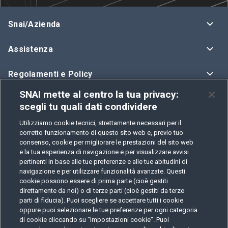
Snai/Azienda
Assistenza
Regolamenti e Policy
SNAI mette al centro la tua privacy:
Privacy
scegli tu quali dati condividere
Offerta
Utilizziamo cookie tecnici, strettamente necessari per il
corretto funzionamento di questo sito web e, previo tuo
consenso, cookie per migliorare le prestazioni del sito web
e la tua esperienza di navigazione e per visualizzare avvisi
pertinenti in base alle tue preferenze e alle tue abitudini di
navigazione e per utilizzare funzionalità avanzate. Questi
cookie possono essere di prima parte (cioè gestiti
direttamente da noi) o di terze parti (cioè gestiti da terze
IL GIOCO È VIETATO AI MINORI
parti di fiducia). Puoi scegliere se accettare tutti i cookie
E PUÒ CAUSARE DIPENDENZA PATOLOGICA
oppure puoi selezionare le tue preferenze per ogni categoria
di cookie cliccando su "Impostazioni cookie". Puoi
Copyright © 2001-2025, Rational Intellectual Holdings Limited. Tutti i diritti
riservati.