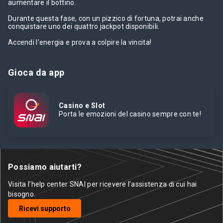
aumentare il bottino.
Durante questa fase, con un pizzico di fortuna, potrai anche
conquistare uno dei quattro jackpot disponibili.
Accendi l’energia e prova a colpire la vincita!
Gioca da app
Casino e Slot
Porta le emozioni del casino sempre con te!
Possiamo aiutarti?
Visita l’help center SNAI per ricevere l’assistenza di cui hai
bisogno.
Ricevi supporto