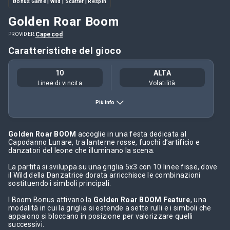
Bonus Game | Wild | Scatter | Respin
Golden Roar Boom
Capecod
PROVIDER:
Caratteristiche del gioco
10
ALTA
Linee di vincita
Volatilità
Più info
Golden Roar BOOM
accoglie in una festa dedicata al
Capodanno Lunare, tra lanterne rosse, fuochi d’artificio e
danzatori del leone che illuminano la scena.
La partita si sviluppa su una griglia 5x3 con 10 linee fisse, dove
il Wild della Danzatrice dorata arricchisce le combinazioni
sostituendo i simboli principali.
I Boom Bonus attivano la
Golden Roar BOOM Feature
, una
modalità in cui la griglia si estende a sette rulli e i simboli che
appaiono si bloccano in posizione per valorizzare quelli
successivi.