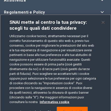
Assistenza
Regolamenti e Policy
SNAI mette al centro la tua privacy:
Privacy
scegli tu quali dati condividere
Offerta
Utilizziamo cookie tecnici, strettamente necessari per il
corretto funzionamento di questo sito web e, previo tuo
consenso, cookie per migliorare le prestazioni del sito web
e la tua esperienza di navigazione e per visualizzare avvisi
pertinenti in base alle tue preferenze e alle tue abitudini di
navigazione e per utilizzare funzionalità avanzate. Questi
cookie possono essere di prima parte (cioè gestiti
direttamente da noi) o di terze parti (cioè gestiti da terze
IL GIOCO È VIETATO AI MINORI
parti di fiducia). Puoi scegliere se accettare tutti i cookie
E PUÒ CAUSARE DIPENDENZA PATOLOGICA
oppure puoi selezionare le tue preferenze per ogni categoria
di cookie cliccando su "Impostazioni cookie". Puoi
Copyright © 2001-2025, Rational Intellectual Holdings Limited. Tutti i diritti
riservati.
procedere con la navigazione in assenza di cookie diversi
Snaitech S.p.a. - Socio Unico - Via Ugo Bassi 6, 20159 Milano, Italia - R.E.A.
da quelli tecnici, attraverso la chiusura di questo banner
Milano n. 1584464 Reg. Imprese e Codice fiscale 00754850154 - P.Iva
(cliccando sulla “X”). Per maggiori informazioni puoi
01729640464 - Capitale Sociale € 97.982.245,40 i.v. - CONCESSIONE
N°16032
consultare la nostra
Informativa cookie
Prova
Gioca