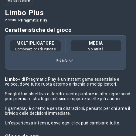
Moltiplicatore
Limbo Plus
Pragmatic Play
PROVIDER:
Caratteristiche del gioco
MOLTIPLICATORE
MEDIA
Combinazioni di vincite
Volatilità
Più info
Limbo+
di Pragmatic Play è un instant game essenziale e
veloce, dove tutto ruota attorno a rischio e moltiplicatori.
Scegli il tuo obiettivo e decidi quanto puntare in alto: ogni round
può premiare strategie più sicure oppure scelte più audaci.
Il gameplay è diretto e senza distrazioni, pensato per chi ama il
brivido delle decisioni immediate.
Un’esperienza intensa, dove ogni click può cambiare tutto.