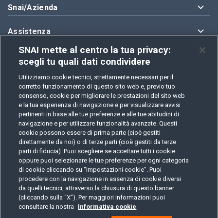
Snai/Azienda
Assistenza
SNAI mette al centro la tua privacy:
Regolamenti e Policy
scegli tu quali dati condividere
Utilizziamo cookie tecnici, strettamente necessari per il
Privacy
corretto funzionamento di questo sito web e, previo tuo
consenso, cookie per migliorare le prestazioni del sito web
Offerta
e la tua esperienza di navigazione e per visualizzare avvisi
pertinenti in base alle tue preferenze e alle tue abitudini di
navigazione e per utilizzare funzionalità avanzate. Questi
cookie possono essere di prima parte (cioè gestiti
direttamente da noi) o di terze parti (cioè gestiti da terze
parti di fiducia). Puoi scegliere se accettare tutti i cookie
oppure puoi selezionare le tue preferenze per ogni categoria
di cookie cliccando su "Impostazioni cookie". Puoi
procedere con la navigazione in assenza di cookie diversi
IL GIOCO È VIETATO AI MINORI
E PUÒ CAUSARE DIPENDENZA PATOLOGICA
da quelli tecnici, attraverso la chiusura di questo banner
(cliccando sulla “X”). Per maggiori informazioni puoi
Copyright © 2001-2025, Rational Intellectual Holdings Limited. Tutti i diritti
consultare la nostra
Informativa cookie
riservati.
Snaitech S.p.a. - Socio Unico - Via Ugo Bassi 6, 20159 Milano, Italia - R.E.A.