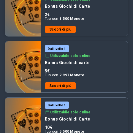
Bonus Giochi di Carte
2€
Tuo con
1.500 Monete
Scopri di più
Dal livello 1
Utilizzabile solo online
Bonus Giochi di carte
5€
Tuo con
2.997 Monete
Scopri di più
Dal livello 1
Utilizzabile solo online
Bonus Giochi di Carte
10€
Tuo con
5.500 Monete