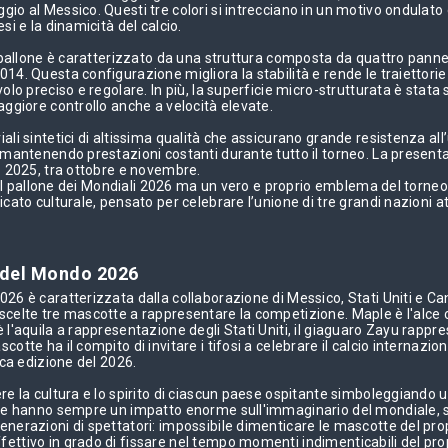
io al Messico. Questi tre colori si intrecciano in un motivo ondulato 
si e la dinamicità del calcio.
l pallone è caratterizzato da una struttura composta da quattro pannelli
14. Questa configurazione migliora la stabilità e rende le traiettorie
olo preciso e regolare. In più, la superficie micro-strutturata è stata 
aggiore controllo anche a velocità elevate.
ali sintetici di altissima qualità che assicurano grande resistenza all
a mantenendo prestazioni costanti durante tutto il torneo. La present
no 2025, tra ottobre e novembre.
lo il pallone dei Mondiali 2026 ma un vero e proprio emblema del torne
icato culturale, pensato per celebrare l’unione di tre grandi nazioni at
del Mondo 2026
026 è caratterizzata dalla collaborazione di Messico, Stati Uniti e Ca
scelte tre mascotte a rappresentare la competizione. Maple è l'alce 
 l'aquila a rappresentazione degli Stati Uniti, il giaguaro Zayu rappre
cotte ha il compito di invitare i tifosi a celebrare il calcio internazi
ica edizione del 2026.
re la cultura e lo spirito di ciascun paese ospitante simboleggiando u
otte hanno sempre un impatto enorme sull'immaginario del mondiale,
enerazioni di spettatori: impossibile dimenticare le mascotte del pro
ettivo in grado di fissare nel tempo momenti indimenticabili del pro