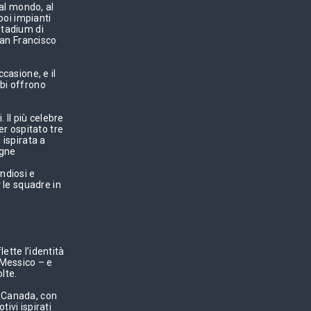
al mondo, al
poi impianti
Stadium di
San Francisco
casione, e il
mbi offrono
 Il più celebre
er ospitato tre
 ispirata a
agne
ndiosi e
 le squadre in
lette l’identità
e Messico – e
lte.
il Canada, con
tivi ispirati