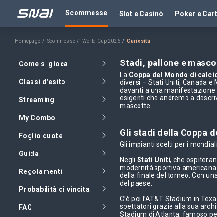
Scommesse
Slot e Casinò
Poker e Car
Homepage
Scommesse
World Cup 2026
Curiosità
Stadi, pallone e masc
Come si gioca
La
Coppa del Mondo di calci
Classi d'esito
diversi – Stati Uniti, Canada e
davanti a una manifestazione s
esigenti che andremo a descrive
Streaming
mascotte.
My Combo
Gli stadi della Coppa 
Foglio quote
Gli impianti scelti per i mondia
Guida
Negli
Stati Uniti
, che ospiteran
modernità sportiva americana. 
Regolamenti
della finale del torneo. Con una
del paese.
Probabilità di vincita
C’è poi l’AT&T Stadium in Texas
spettatori grazie alla sua archi
FAQ
Stadium di Atlanta, famoso per 