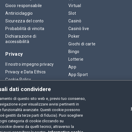
Gioco responsabile
Virtual
Antiriciclaggio
Slot
Sicurezza del conto
Casinò
Probabilità di vincita
Casinò live
Dichiarazione di
Poker
accessibilità
Giochi di carte
Bingo
Privacy
Lotterie
Il nostro impegno privacy
App
Privacy e Data Ethics
App Sport
Cookie Policy
App Casino
uali dati condividere
App Poker e Giochi
Snai Più
onamento di questo sito web e, previo tuo consenso,
vigazione e per visualizzare avvisi pertinenti in
zare funzionalità avanzate. Questi cookie possono
oè gestiti da terze parti di fiducia). Puoi scegliere
IL GIOCO È VIETATO AI MINORI
E PUÒ CAUSARE DIPENDENZA PATOLOGIC
 ogni categoria di cookie cliccando su
okie diversi da quelli tecnici, attraverso la
yright © 2001-2025, Rational Intellectual Holdings Limited. Tutti i diritti riserv