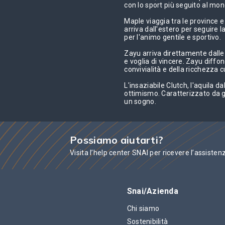
con lo sport più seguito al mon
Maple viaggia tra le province e
arriva dall'estero per seguire 
per l'animo gentile e sportivo.
Zayu arriva direttamente dalle
e voglia di vincere. Zayu diffo
convivialità e della ricchezza c
L'insaziabile Clutch, l'aquila d
ottimismo. Caratterizzato da g
un sogno.
Possiamo aiutarti?
Visita l’help center SNAI per ricevere l’assistenz
Snai/Azienda
Chi siamo
Sostenibilità