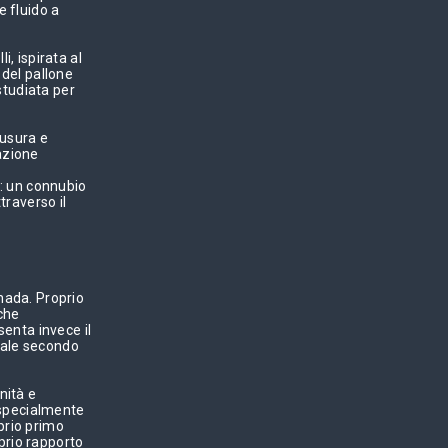
e fluido a
, ispirata al
 del pallone
studiata per
’usura e
azione
o: un connubio
traverso il
nada. Proprio
che
senta invece il
onale secondo
nità e
 specialmente
prio primo
prio rapporto