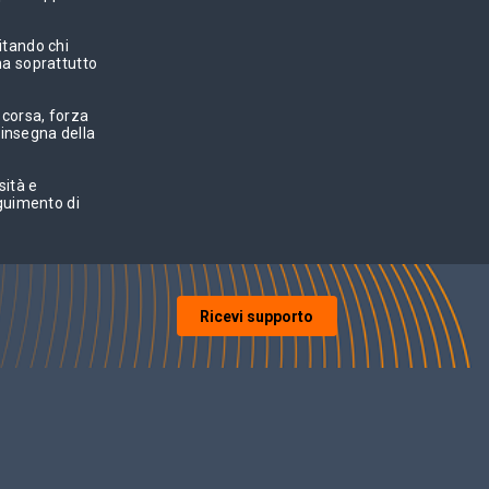
pitando chi
 ma soprattutto
 corsa, forza
'insegna della
sità e
eguimento di
Ricevi supporto