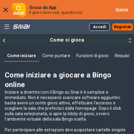
Gioca da App
Scarica
Il gioco dove vuoi, quando vuoi.
Accedi
Registrati
Come si gioca
ngo
Come iniziare
Come puntare
Funzioni di gioco
Requisiti 
Come iniziare a giocare a Bingo
online
Iniziare a divertirsi con il Bingo su Snai.it è semplice e
immediato. Non è necessario scaricare software aggiuntivi:
basta avere un conto gioco attivo, effettuare l’accesso e
scegliere la sala che preferisci dalla homepage. Dopo il click
sulla sala selezionata, si apre la lobby di gioco, ovvero
l’ambiente virtuale della sala Bingo scelta.
Per partecipare alle estrazioni devi acquistare cartelle singole